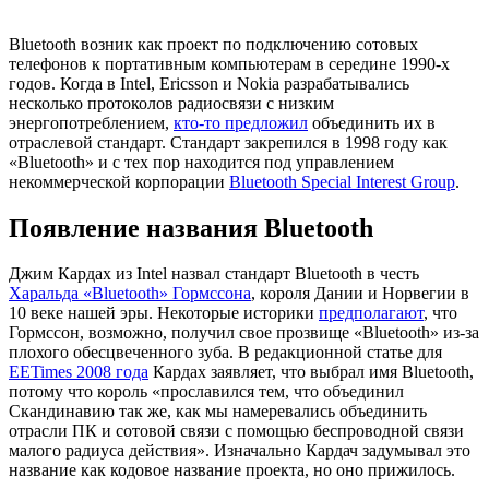
Bluetooth возник как проект по подключению сотовых
телефонов к портативным компьютерам в середине 1990-х
годов. Когда в Intel, Ericsson и Nokia разрабатывались
несколько протоколов радиосвязи с низким
энергопотреблением,
кто-то предложил
объединить их в
отраслевой стандарт. Стандарт закрепился в 1998 году как
«Bluetooth» и с тех пор находится под управлением
некоммерческой корпорации
Bluetooth Special Interest Group
.
Появление названия Bluetooth
Джим Кардах из Intel назвал стандарт Bluetooth в честь
Харальда «Bluetooth» Гормссона
, короля Дании и Норвегии в
10 веке нашей эры. Некоторые историки
предполагают
, что
Гормссон, возможно, получил свое прозвище «Bluetooth» из-за
плохого обесцвеченного зуба. В редакционной статье для
EETimes 2008 года
Кардах заявляет, что выбрал имя Bluetooth,
потому что король «прославился тем, что объединил
Скандинавию так же, как мы намеревались объединить
отрасли ПК и сотовой связи с помощью беспроводной связи
малого радиуса действия». Изначально Кардач задумывал это
название как кодовое название проекта, но оно прижилось.