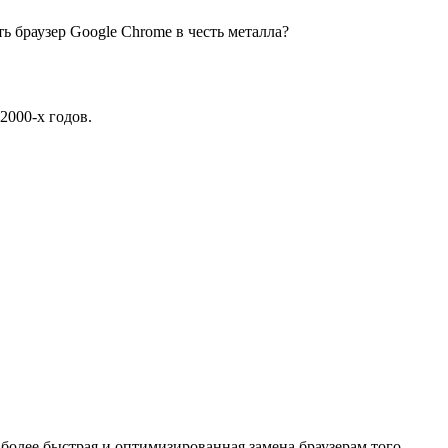
ать браузер Google Chrome в честь металла?
2000-х годов.
более быстрая и оптимизированная замена браузерам того