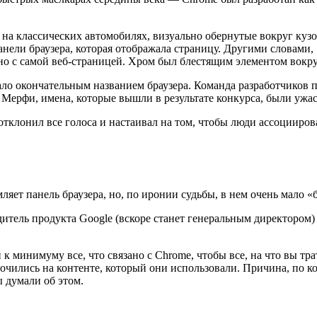
ы на классических автомобилях, визуально обернутые вокруг ку
панели браузера, которая отображала страницу. Другими словами
зано с самой веб-страницей. Хром был блестящим элементом вокр
ало окончательным названием браузера. Команда разработчиков 
а Мерфи, имена, которые вышли в результате конкурса, были ужа
отклонил все голоса и настаивал на том, чтобы люди ассоцииров
мляет панель браузера, но, по иронии судьбы, в нем очень мало 
итель продукта Google (вскоре станет генеральным директором)
к минимуму все, что связано с Chrome, чтобы все, на что вы тра
очились на контенте, который они использовали. Причина, по ко
 думали об этом.