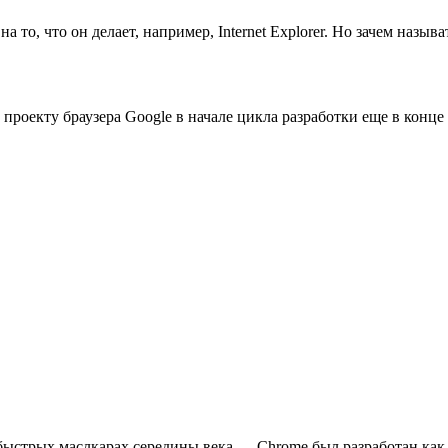
а то, что он делает, например, Internet Explorer. Но зачем назыв
роекту браузера Google в начале цикла разработки еще в конце 
быстрых маслкарах середины века — Chrome был разработан как 