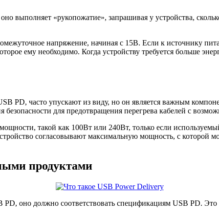
, оно выполняет «рукопожатие», запрашивая у устройства, скол
омежуточное напряжение, начиная с 15В. Если к источнику пи
оторое ему необходимо. Когда устройству требуется больше энерг
SB PD, часто упускают из виду, но он является важным компоне
ия безопасности для предотвращения перегрева кабелей с возм
ощности, такой как 100Вт или 240Вт, только если используемый
устройство согласовывают максимальную мощность, с которой мож
нными продуктами
B PD, оно должно соответствовать спецификациям USB PD. Это о