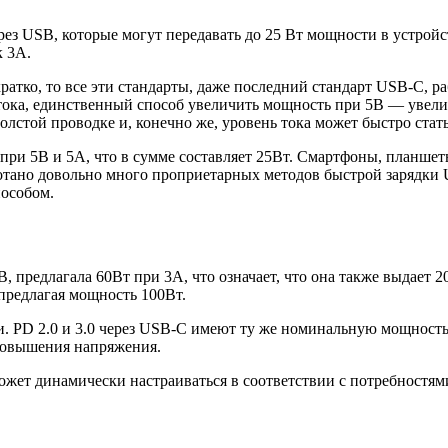
ез USB, которые могут передавать до 25 Вт мощности в устрой
к 3А.
атко, то все эти стандарты, даже последний стандарт USB-C, р
тока, единственный способ увеличить мощность при 5В — увелич
олстой проводке и, конечно же, уровень тока может быстро стат
при 5В и 5А, что в сумме составляет 25Вт. Смартфоны, планшет
отано довольно много проприетарных методов быстрой зарядки 
пособом.
, предлагала 60Вт при 3А, что означает, что она также выдает 2
 предлагая мощность 100Вт.
. PD 2.0 и 3.0 через USB-C имеют ту же номинальную мощность 
 повышения напряжения.
жет динамически настраиваться в соответствии с потребностям