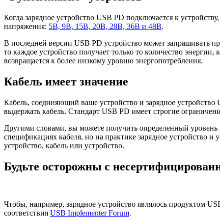
Когда зарядное устройство USB PD подключается к устройству
напряжения:
5В, 9В, 15В, 20В, 28В, 36В и 48В
.
В последней версии USB PD устройство может запрашивать пр
то каждое устройство получает только то количество энергии, к
возвращается к более низкому уровню энергопотребления.
Кабель имеет значение
Кабель, соединяющий ваше устройство и зарядное устройство U
выдержать кабель. Стандарт USB PD имеет строгие ограничен
Другими словами, вы можете получить определенный уровень м
спецификациях кабеля, но на практике зарядное устройство и 
устройство, кабель или устройство.
Будьте осторожны с несертифицирова
Чтобы, например, зарядное устройство являлось продуктом US
соответствия
USB Implementer Forum
.